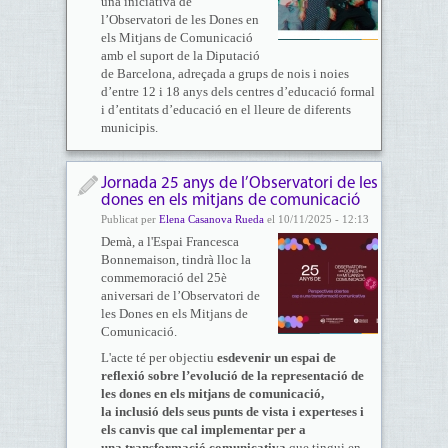
una iniciativa de
l’Observatori de les Dones en
els Mitjans de Comunicació
amb el suport de la Diputació
de Barcelona, adreçada a grups de nois i noies
d’entre 12 i 18 anys dels centres d’educació formal
i d’entitats d’educació en el lleure de diferents
municipis.
Jornada 25 anys de l’Observatori de les
dones en els mitjans de comunicació
Publicat per
Elena Casanova Rueda
el 10/11/2025 - 12:13
Demà, a l'Espai Francesca
Bonnemaison, tindrà lloc la
commemoració del 25è
aniversari de l’Observatori de
les Dones en els Mitjans de
Comunicació.
L'acte té per objectiu
esdevenir un espai de
reflexió sobre l’evolució de la representació de
les dones en els mitjans de comunicació,
la inclusió dels seus punts de vista i experteses i
els canvis que cal implementar per a
una transformació comunicativa
que tingui en