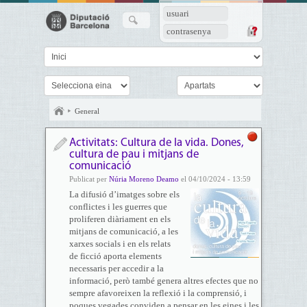
usuari
contrasenya
General
Activitats: Cultura de la vida. Dones,
cultura de pau i mitjans de
comunicació
Publicat per
Núria Moreno Deamo
el 04/10/2024 - 13:59
La difusió d’imatges sobre els
conflictes i les guerres que
proliferen diàriament en els
mitjans de comunicació, a les
xarxes socials i en els relats
de ficció aporta elements
necessaris per accedir a la
informació, però també genera altres efectes que no
sempre afavoreixen la reflexió i la comprensió, i
poques vegades conviden a pensar en les eines i les