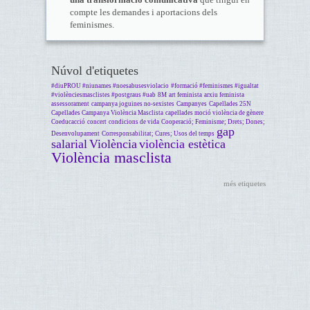
compte les demandes i aportacions dels
feminismes.
Núvol d'etiquetes
#diuPROU #niunames #noesabusesviolacio
#formació #feminismes #igualtat
#violènciesmasclistes #postgraus #uab
8M
art feminista
arxiu feminista
assessorament
campanya joguines no-sexistes
Campanyes
Capellades 25N
Capellades Campanya Violència Masclista
capellades moció violència de gènere
Coeducacció
concert
condicions de vida
Cooperació; Feminisme; Drets; Dones;
gap
Desenvolupament
Corresponsabilitat; Cures; Usos del temps
salarial
Violència
violència estètica
Violència masclista
més etiquetes