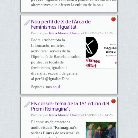
alternatives que ofereix la cultura de la pau.
Nou perfil de X de l’Àrea de
Feminismes i Igualtat
Publicat per
Núria Moreno Deamo
el 19/12/2023 - 17:26
Podreu trobar tota la
informació, notícies,
activitats i serveis de la
Diputació de Barcelona sobre
polítiques locals de
feminismes, igualtat i
diversitat sexual i de gènere
al perfil @IgualtatDiba
Segueix-nos
aquí
Els cossos: tema de la 15ª edició del
Premi Reimagina’t
Publicat per
Núria Moreno Deamo
el 18/09/2023 - 14:25
El concurs de creacions
audiovisuals "
Reimagina’t:
vídeos lliures de sexisme
" és